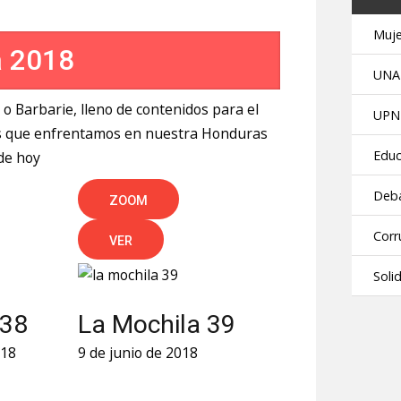
Muje
a 2018
UNA
o o Barbarie, lleno de contenidos para el
UPN
mas que enfrentamos en nuestra Honduras
Educ
de hoy
Deb
ZOOM
Corr
VER
Soli
 38
La Mochila 39
018
9 de junio de 2018