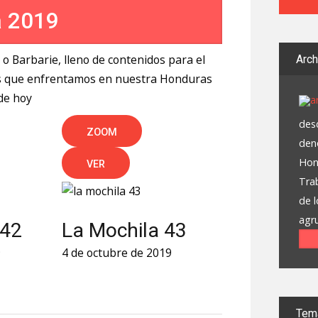
a 2019
o o Barbarie, lleno de contenidos para el
Arc
mas que enfrentamos en nuestra Honduras
de hoy
desd
ZOOM
deno
Hon
VER
Tra
de 
agr
 42
La Mochila 43
9
4 de octubre de 2019
Tem