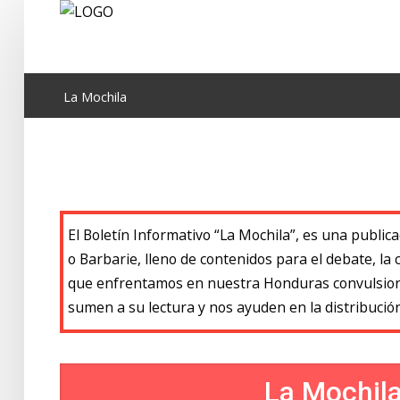
Home
La Mochila
Nuestra voz
Las Rojas
La Mochila
El Boletín Informativo “La Mochila”, es una publica
Librero
o Barbarie, lleno de contenidos para el debate, la
que enfrentamos en nuestra Honduras convulsiona
SoB Internacional
sumen a su lectura y nos ayuden en la distribució
Fotos
La Mochil