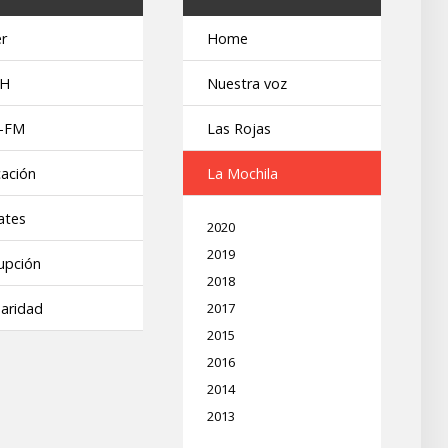
r
Home
H
Nuestra voz
-FM
Las Rojas
ación
La Mochila
ates
2020
2019
upción
2018
daridad
2017
2015
2016
2014
2013