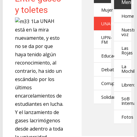
Menu
y toletes
Mujer
Home
La UNAH
UNAH
está en la mira
Nuestr
voz
UPN-
nuevamente, y esto
FM
no se da por que
Las
Rojas
haya tenido algún
Educación
reconocimiento, al
La
Debates
contrario, ha sido un
Mochil
escándalo por los
Corrupción
Librero
últimos
encarcelamientos de
Solidaridad
SoB
Interna
estudiantes en lucha.
Y el lanzamiento de
Fotos
gases lacrimógenos
desde adentro a toda