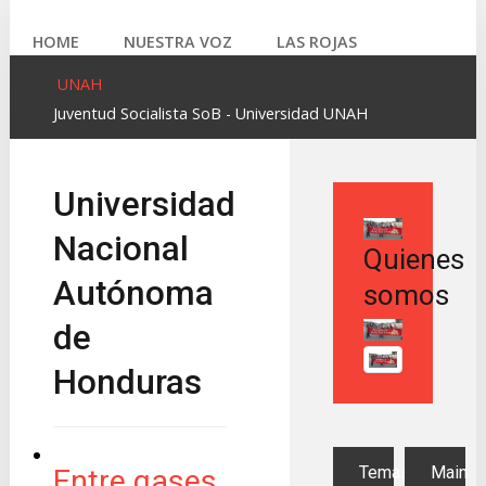
HOME
NUESTRA VOZ
LAS ROJAS
UNAH
Juventud Socialista SoB - Universidad UNAH
LA MOCHILA
LIBRERO
SOB INTERNACIONAL
Universidad
FOTOS
Nacional
Quienes
Autónoma
somos
de
Honduras
Temas
Main
Entre gases