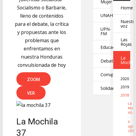
Mujer
Socialismo o Barbarie,
Home
UNAH
lleno de contenidos
Nuestr
para el debate, la crítica
voz
UPN-
y propuestas ante los
FM
Las
problemas que
Rojas
Educación
enfrentamos en
nuestra Honduras
La
Debates
Mochil
convulsionada de hoy
Corrupción
2020
ZOOM
2019
Solidaridad
VER
2018
La
Moch
40
-
La Mochila
6
agos
37
201