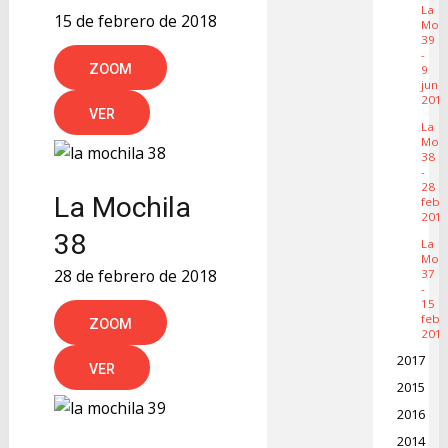
La
15 de febrero de 2018
Moch
39
-
ZOOM
9
juni
201
VER
La
Moch
38
-
28
La Mochila
febr
201
38
La
Moch
28 de febrero de 2018
37
-
15
febr
ZOOM
201
2017
VER
2015
2016
2014