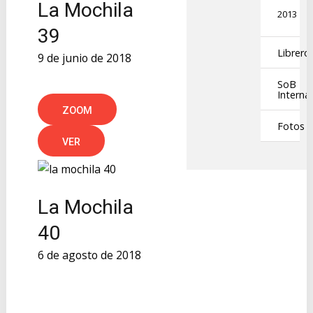
La Mochila
2013
39
Librero
9 de junio de 2018
SoB
Interna
ZOOM
Fotos
VER
La Mochila
40
6 de agosto de 2018