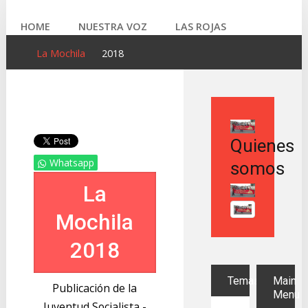
HOME
NUESTRA VOZ
LAS ROJAS
La Mochila
2018
LA MOCHILA
LIBRERO
SOB INTERNACIONAL
FOTOS
Quienes
Whatsapp
somos
La
Mochila
2018
Temas
Main
Publicación de la
Menu
Juventud Socialista -