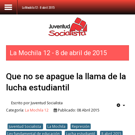
La Mochila 12 - 8 abril 2015
Home
Nuestra
voz
La Mochila 12 - 8 de abril de 2015
Las
Rojas
Que no se apague la llama de la
La
lucha estudiantil
Mochila
Librero
Escrito por
Juventud Socialista
Categoría:
La Mochila 12
Publicado: 08 Abril 2015
SoB
Internacional
Juventud Socialista
La Mochila
Represión
Fotos
Ley fundamental de educación
Lucha estudiantil
8 abril 2015