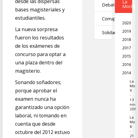
desde las dispersas
La
Debates
Mochil
bases magisteriales y
estudiantiles.
Corrupción
2020
La nueva sorpresa
2019
Solidaridad
fueron los resultados
2018
de los exámenes de
2017
concurso para optar a
2015
una plaza dentro del
2016
magisterio.
2014
La
Sonando soñadores;
Moch
porque aprobar el
9
-
examen nunca ha
13
nov
garantizado una opción
201
laboral, ni tomando en
La
Moch
cuenta que desde
8
-
octubre del 2012 estuvo
21