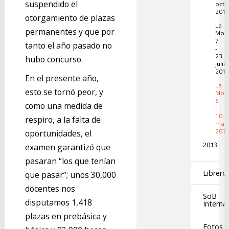
suspendido el
octu
201
otorgamiento de plazas
La
permanentes y que por
Moch
7
tanto el año pasado no
-
23
hubo concurso.
julio
201
En el presente año,
La
esto se tornó peor, y
Moch
6
como una medida de
-
10
respiro, a la falta de
mar
201
oportunidades, el
2013
examen garantizó que
pasaran “los que tenían
Librero
que pasar”; unos 30,000
docentes nos
SoB
disputamos 1,418
Interna
plazas en prebásica y
Fotos