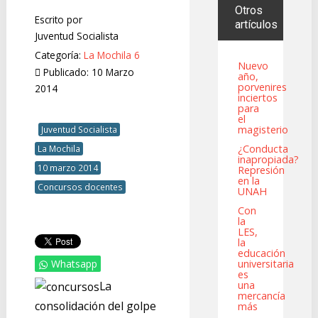
Otros
Escrito por
artículos
Juventud Socialista
Categoría:
La Mochila 6
Nuevo
Publicado: 10 Marzo
año,
porvenires
2014
inciertos
para
el
magisterio
Juventud Socialista
¿Conducta
La Mochila
inapropiada?
10 marzo 2014
Represión
en la
Concursos docentes
UNAH
Con
la
LES,
la
educación
universitaria
Whatsapp
es
una
La
mercancía
consolidación del golpe
más