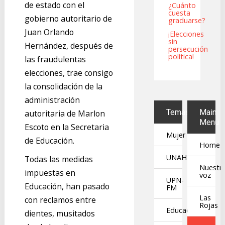
de estado con el
¿Cuánto
cuesta
gobierno autoritario de
graduarse?
Juan Orlando
¡Elecciones
sin
Hernández, después de
persecución
política!
las fraudulentas
elecciones, trae consigo
la consolidación de la
administración
Temas
Main
autoritaria de Marlon
Menu
Escoto en la Secretaria
Mujer
de Educación.
Home
UNAH
Todas las medidas
Nuestr
impuestas en
voz
UPN-
Educación, han pasado
FM
Las
con reclamos entre
Rojas
Educación
dientes, musitados